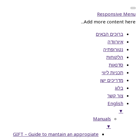
Responsive Menu
Add more content here...
ברוכים הבאים
איורוודה
נטורופתיה
הלקוחות
סדנאות
תכניות ליווי
מדריכים ישן
בלוג
צור קשר
English
▼
Manuals
▼
GIFT – Guide to mantain an appropiate