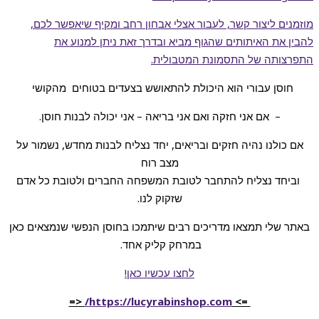
מוזמנים ליצור קשר, לעבור אצלי אבחון רחב ומקיף שיאפשר לכם,
להבין את האיתותים שהגוף מביא ובדרך זאת ניתן למנוע את
התפרצותה של התסמונת המטבולית.
חוסן עבורי הוא היכולת להתאושש בצעדים בטוחים מהקושי
– אם אני חזקה ואם אני בריאה – אני יכולה לבנות חוסן.
אם כולנו נהיה חזקים ובריאים, יחד נצליח לבנות מחדש, נשמור על
מצב רוח
וביחד נצליח להתחבר לטובת המשפחה החברים ולטובת כל אדם
שזקוק לנו.
באתר שלי תמצאו מדריכים רבים שיתמכו בחוסן הנפשי שנמצאים כאן
במרחק קליק אחד.
לחצו עכשיו כאן!
<=
https://lucyrabinshop.com/
=>