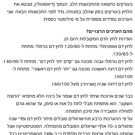
בעורקים כתוצאה מהתכווצות הלב. הנמוך (דיאסטולי), מבטא את
הלחץ בעורקים בזמן שהלב במנוחה, מיד לפני התכווצותו הבאה. שני
הערכים נמדדים מספרית על פי מילימטר כספית.
מהם הערכים הרצויים?
הגדרות לחץ הדם המקובלות היום הן:
לחץ דם אופטימלי: מתחת ל-120/80 לחץ דם נורמלי: מתחת
ל-130/85.
לחץ דם נורמלי-גבוה: מכונה גם "קדם יתר לחץ דם". מתחת ל-140/90.
לחץ דם דרגה ראשונה: מכונה גם "יתר לחץ דם ראשוני". מתחת ל-
160/100.
לחץ דם דרגה שניה (שניויני): מעל 160/100.
כבר שנים ארוכות שיתר לחץ דם שומר על כינויו הלא מחמיא "הרוצח
השקט". הוא מתפתח מבלי לתת כל אות או סימן, עד שהוא גורם
למחלה המגבירה את סיכון התמותה.
על פי ההערכות כרבע מהישראלים סובלים מיתר לחץ דם ומדי שנה
מתגלים כ-70 אלף ישראלים הסובלים מהמחלה. הסטטיסטיקה אצל
אחותנו הגדולה ארצות הברית מלמדת כי כ-24% מהאמריקנים בכל