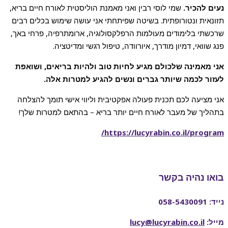
נעים להכיר.
שמי לוסי רבין ואני מאמנת הוליסטית לאורח חיים בריא,
תזונאית ונטורופתית. בשיטה שפיתחתי אני עושה שימוש בכלים רבים
שרכשתי בלימודים מעולמות הרפלקסולוגיה, ארומתרפיה, פרחי באך,
פנג שוואי, דמיון מודרך, איורוודה, טיפול רגשי ומדיטציה.
אני מאמינה שלכולם מגיע לחיות טוב ולהיות בריאים, ושואפת
לעזור לכמה שיותר גברים ונשים להגיע למטרות אלה.
אני מציעה לכם תכנית פעולה אפקטיבית וליווי אישי תומך להצלחה
בתהליך של מעבר לאורח חיים יותר בריא – בהתאם למטרות שלך!
https://lucyrabin.co.il/program/
בואו נהיה בקשר
נייד: 058-5430091
מייל:
lucy@lucyrabin.co.il