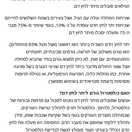
הגילאים סובלים מיתר לחץ דם.
שכיחות המחלה עולה עם הגיל. אצל צעירים בשנות השלושים לחייהם
שכיחות יתר לחץ הדם עומדת על כ-10%, בעוד שיותר מ-75% מבני
ה-75 ומעלה יסבלו מיתר לחץ דם.
יתר לחץ הדם השכיח ביותר הוא ראשוני (אצל מעל 85% מהחולים).
הוא נגרם משילוב של תורשה, גורמים סביבתיים, תזונתיים
והתנהגותיים. עם זאת, לא ניתן למצוא גורם בודד שהביא למחלה.
אצל שאר החולים מדובר ביתר לחץ דם שניוני הנגרם בשל פגיעה
אחרת, כמו מחלות כליה, הפרעות הורמונליות, או נטילת תרופות
מסוימות (דוגמת סטרואידים בשימוש ממושך).
האם כולסטרול גורם ליתר לחץ דם?
אנשים שסובלים מיתר לחץ דם נוטים לסבול גם מרמות גבוהות של
כולסטרול, ולהיפך. כולסטרול תורם לתהליך טרשת העורקים,
שבמהלכו מוצרים העורקים בגוף בשל שקיעת שכבות שומן, סידן
ותהליך דלקתי שחוסם את מעבר הדם. החסימה הזו מעלה את לחץ
הדם הכללי בעורקי הגוף. מומלץ לגשת לבדיקת כולסטרול