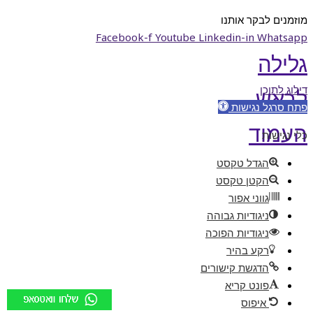
מוזמנים לבקר אותנו
Facebook-f
Youtube
Linkedin-in
Whatsapp
גלילה
דילוג לתוכן
לראש
פתח סרגל נגישות
העמוד
כלי נגישות
הגדל טקסט
הקטן טקסט
גווני אפור
ניגודיות גבוהה
ניגודיות הפוכה
רקע בהיר
הדגשת קישורים
פונט קריא
איפוס