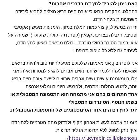
האם ניתן להוריד לחץ דם בדרכים אחרות?
בהחלט. מחקרים הראו כי אורח חיים בריא מצליח להביא לירידה
משמעותית בלחץ הדם.
ירידה במשקל, קיצוץ כמות המלח במזון, הימנעות מעישון אקטיבי
ופסיבי, הגבלה בצריכת קפאין (קפה, תה, קולה, שוקולד), שמירה על
איזון רמות הסוכר בחולי סוכרת – כולם מביאים לאיזון לחץ הדם,
לעיתים גם ללא כל טיפול תרופתי.
אני לוסי רבין, אני מאמינה שלכולם מגיע לחיות טוב ולהיות בריאים,
ושואפת לעזור לכמה שיותר נשים וגברים להגיע למטרות אלה. אני
מלווה ומאמנת אישית נשים וגברים שרוצים ליישם אורח חיים בריא
יותר, למנוע מחלות ומתחים, ולהרגיש חיוניים ומלאי אנרגיה.
אחד התחומים בהם אני מתמחה הוא התסמונת המטבולית או
בשמו הנוסף, הסינדרום המטבולי
יתר לחץ דם הינו אחד הסימפטומים של התסמונת המטבולית.
מזמינה אתכם לעשות אבחון מקיף ולבדוק מהם הגורמים ללחץ דם
ואיך ניתן לטפל ללא תרופות או ליד תרופות.
https://lucyrabin.co.il/diagnosis/