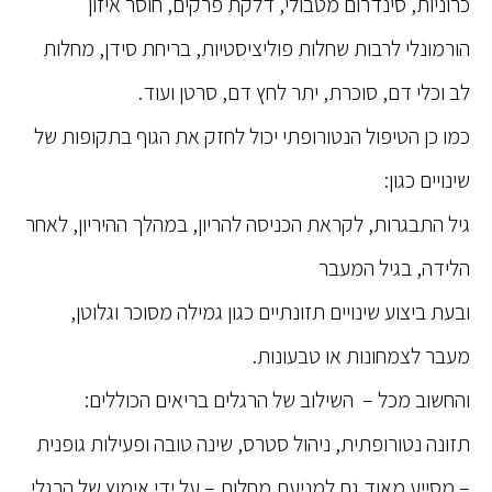
כרוניות, סינדרום מטבולי, דלקת פרקים, חוסר איזון
הורמונלי לרבות שחלות פוליציסטיות, בריחת סידן, מחלות
לב וכלי דם, סוכרת, יתר לחץ דם, סרטן ועוד.
כמו כן הטיפול הנטורופתי יכול לחזק את הגוף בתקופות של
שינויים כגון:
גיל התבגרות, לקראת הכניסה להריון, במהלך ההיריון, לאחר
הלידה, בגיל המעבר
ובעת ביצוע שינויים תזונתיים כגון גמילה מסוכר וגלוטן,
מעבר לצמחונות או טבעונות.
והחשוב מכל – השילוב של הרגלים בריאים הכוללים:
תזונה נטורופתית, ניהול סטרס, שינה טובה ופעילות גופנית
– מסייע מאוד גם למניעת מחלות – על ידי אימוץ של הרגלי