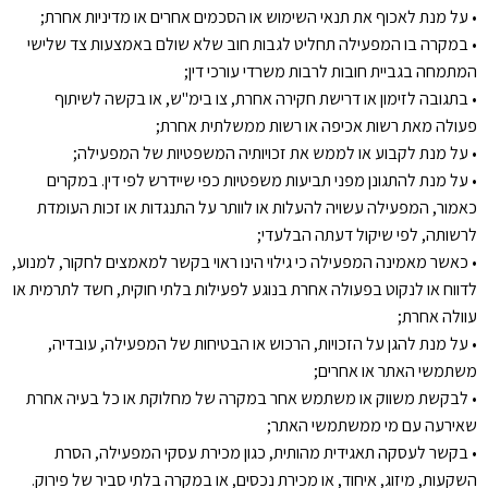
• על מנת לאכוף את תנאי השימוש או הסכמים אחרים או מדיניות אחרת;
• במקרה בו המפעילה תחליט לגבות חוב שלא שולם באמצעות צד שלישי
המתמחה בגביית חובות לרבות משרדי עורכי דין;
• בתגובה לזימון או דרישת חקירה אחרת, צו בימ"ש, או בקשה לשיתוף
פעולה מאת רשות אכיפה או רשות ממשלתית אחרת;
• על מנת לקבוע או לממש את זכויותיה המשפטיות של המפעילה;
• על מנת להתגונן מפני תביעות משפטיות כפי שיידרש לפי דין. במקרים
כאמור, המפעילה עשויה להעלות או לוותר על התנגדות או זכות העומדת
לרשותה, לפי שיקול דעתה הבלעדי;
• כאשר מאמינה המפעילה כי גילוי הינו ראוי בקשר למאמצים לחקור, למנוע,
לדווח או לנקוט בפעולה אחרת בנוגע לפעילות בלתי חוקית, חשד לתרמית או
עוולה אחרת;
• על מנת להגן על הזכויות, הרכוש או הבטיחות של המפעילה, עובדיה,
משתמשי האתר או אחרים;
• לבקשת משווק או משתמש אחר במקרה של מחלוקת או כל בעיה אחרת
שאירעה עם מי ממשתמשי האתר;
• בקשר לעסקה תאגידית מהותית, כגון מכירת עסקי המפעילה, הסרת
השקעות, מיזוג, איחוד, או מכירת נכסים, או במקרה בלתי סביר של פירוק.