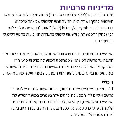
מדיניות פרטיות
מדיניות פרטיות זו (להלן: "מדיניות הפרטיות") מהווה חלק בלתי נפרד מתנאי
השימוש ולהפך ויש לקוראה יחד עם תנאי השימוש של אתר אינטרנט
בכתובת: https://lucyrabin.co.il (להלן: "האתר") המופעל על ידי לוסי
רבין (להלן: "המפעילה") ולעשות שימוש בהגדרות המופיעות בתנאי השימוש
ובכפוף להם.
המפעילה מחויבת לכבד את פרטיות המשתמשים באתר. על מנת לשפר את
ההגנה על פרטיות המשתמש מפרסמת המפעילה מדיניות פרטיות זו
ומספקת את המידע המצוי בה אודות האפשרויות העומדות בפני המשתמש
בעת שימושו באתר ובנוגע להתנהלות המפעילה בעניין איסוף מידע מהאתר.
1. כללי
1.1. כחלק מהשימוש בשירותי האתר, ייתכן והמשתמש יתבקש להעביר
פרטים אישיים לידי המפעילה. פרטים אלה נשמרים במאגר המידע של
המפעילה ומשמשים, בין השאר, לצרכים פנימיים ותקשורת עתידית עם
הלקוחות. פרטי כרטיס אשראי, ככל ויתבקשו, נדרשים לצורך חיוב בלבד
ואינם נשמרים ע"י המפעילה.