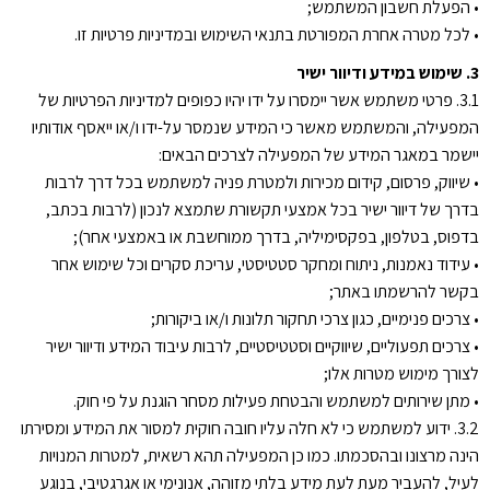
• הפעלת חשבון המשתמש;
• לכל מטרה אחרת המפורטת בתנאי השימוש ובמדיניות פרטיות זו.
3. שימוש במידע ודיוור ישיר
3.1. פרטי משתמש אשר יימסרו על ידו יהיו כפופים למדיניות הפרטיות של
המפעילה, והמשתמש מאשר כי המידע שנמסר על-ידו ו/או ייאסף אודותיו
יישמר במאגר המידע של המפעילה לצרכים הבאים:
• שיווק, פרסום, קידום מכירות ולמטרת פניה למשתמש בכל דרך לרבות
בדרך של דיוור ישיר בכל אמצעי תקשורת שתמצא לנכון (לרבות בכתב,
בדפוס, בטלפון, בפקסימיליה, בדרך ממוחשבת או באמצעי אחר);
• עידוד נאמנות, ניתוח ומחקר סטטיסטי, עריכת סקרים וכל שימוש אחר
בקשר להרשמתו באתר;
• צרכים פנימיים, כגון צרכי תחקור תלונות ו/או ביקורות;
• צרכים תפעוליים, שיווקיים וסטטיסטיים, לרבות עיבוד המידע ודיוור ישיר
לצורך מימוש מטרות אלו;
• מתן שירותים למשתמש והבטחת פעילות מסחר הוגנת על פי חוק.
3.2. ידוע למשתמש כי לא חלה עליו חובה חוקית למסור את המידע ומסירתו
הינה מרצונו ובהסכמתו. כמו כן המפעילה תהא רשאית, למטרות המנויות
לעיל, להעביר מעת לעת מידע בלתי מזוהה, אנונימי או אגרגטיבי, בנוגע