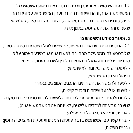
1.2. בעת השימוש באתר יתכן ויצטברו נתונים אודות אופן השימוש של
המשתמש באתר, ובהם שירותים בהם התעניין המשתמש, עמודים בהם
צפה, מוצרים שרכש, תוכן משתמש שהעלה וכדומה. זהו מידע סטטיסטי
שאינו מזהה את המשתמש באופן אישי.
2. מאגר המידע והשימוש בו
2.1. הנתונים הנאספים אודות המשתמש שצוינו לעיל נשמרים במאגר המידע
של המפעילה. המפעילה מתחייבת לעשות שימוש במידע האמור על פי
מדיניות פרטיות זו ו/או על פי הוראות כל דין ולשם המטרות הבאות:
• לאפשר שימוש יעיל ונוח למשתמש;
• ניהול חשבון המשתמש;
• לשפר ולהעשיר את השירותים והתכנים המוצעים באתר;
• לשנות או לבטל שירותים ותכנים קיימים;
• לנתח ולמסור מידע סטטיסטי לצדדים שלישיים, לרבות מפרסמים (במקרה
שיועבר מידע זה לצדדים שלישיים, לא יזהה את המשתמש אישית);
• אכיפת תנאי השימוש של המפעילה;
• יצירת קשר עם המשתמש בדבר סטטוס הזמנתו ואספקת המוצרים שהזמין;
• גביית תשלום;