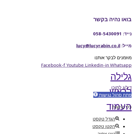
בואו נהיה בקשר
נייד: 058-5430091
מייל:
lucy@lucyrabin.co.il
מוזמנים לבקר אותנו
Facebook-f
Youtube
Linkedin-in
Whatsapp
גלילה
דילוג לתוכן
לראש
פתח סרגל נגישות
העמוד
כלי נגישות
הגדל טקסט
הקטן טקסט
גווני אפור