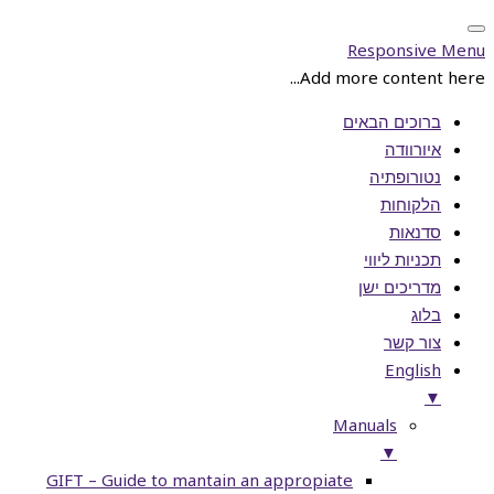
Responsive Menu
Add more content here...
ברוכים הבאים
איורוודה
נטורופתיה
הלקוחות
סדנאות
תכניות ליווי
מדריכים ישן
בלוג
צור קשר
English
▼
Manuals
▼
GIFT – Guide to mantain an appropiate